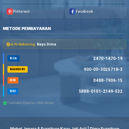
Pinterest
Facebook
METODE PEMBAYARAN
A/N Rekening:
Bayu Dima
2470-1470-19
BCA
900-00-3025718-3
MANDIRI
0488-7906-15
BNI
5888-0101-2149-532
BRI
Transaksi Dijamin 100% Aman
Mebel Jepara & Furniture Kayu Jati Asli | Dima Furniture