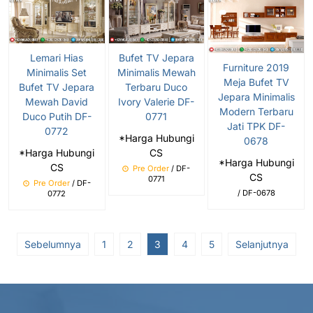
Lemari Hias
Bufet TV Jepara
Furniture 2019
Minimalis Set
Minimalis Mewah
Meja Bufet TV
Bufet TV Jepara
Terbaru Duco
Jepara Minimalis
Mewah David
Ivory Valerie DF-
Modern Terbaru
Duco Putih DF-
0771
Jati TPK DF-
0772
*Harga Hubungi
0678
*Harga Hubungi
CS
*Harga Hubungi
CS
Pre Order
/ DF-
CS
0771
Pre Order
/ DF-
/ DF-0678
0772
Sebelumnya
1
2
3
4
5
Selanjutnya