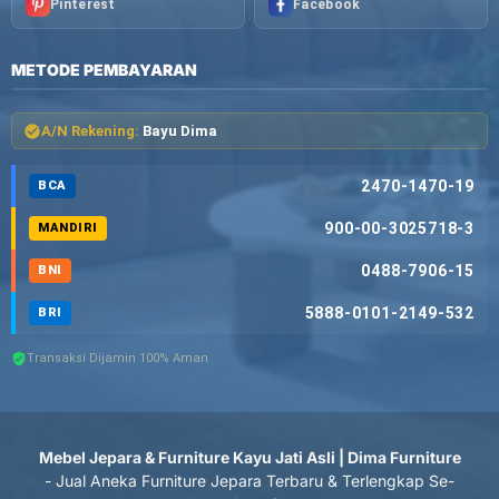
Pinterest
Facebook
METODE PEMBAYARAN
A/N Rekening:
Bayu Dima
2470-1470-19
BCA
900-00-3025718-3
MANDIRI
0488-7906-15
BNI
5888-0101-2149-532
BRI
Transaksi Dijamin 100% Aman
Mebel Jepara & Furniture Kayu Jati Asli | Dima Furniture
- Jual Aneka Furniture Jepara Terbaru & Terlengkap Se-