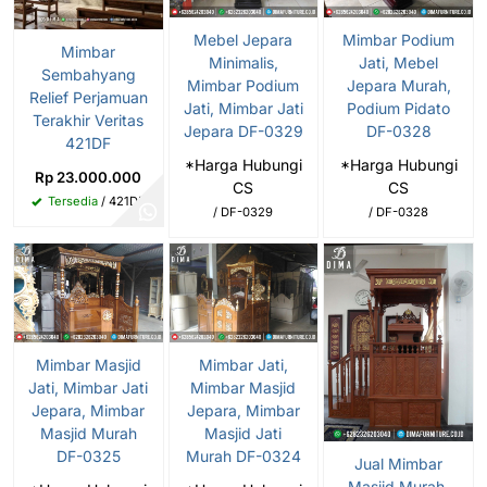
Mebel Jepara
Mimbar Podium
Mimbar
Minimalis,
Jati, Mebel
Sembahyang
Mimbar Podium
Jepara Murah,
Relief Perjamuan
Jati, Mimbar Jati
Podium Pidato
Terakhir Veritas
Jepara DF-0329
DF-0328
421DF
*Harga Hubungi
*Harga Hubungi
Rp 23.000.000
CS
CS
Tersedia
/ 421DF
/ DF-0329
/ DF-0328
Mimbar Masjid
Mimbar Jati,
Jati, Mimbar Jati
Mimbar Masjid
Jepara, Mimbar
Jepara, Mimbar
Masjid Murah
Masjid Jati
DF-0325
Murah DF-0324
Jual Mimbar
Masjid Murah,