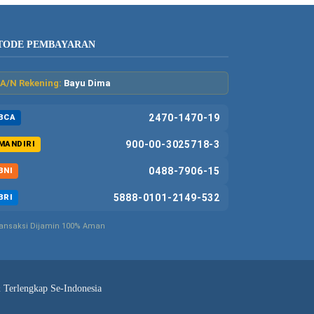
TODE PEMBAYARAN
A/N Rekening:
Bayu Dima
2470-1470-19
BCA
900-00-3025718-3
MANDIRI
0488-7906-15
BNI
5888-0101-2149-532
BRI
ansaksi Dijamin 100% Aman
& Terlengkap Se-Indonesia