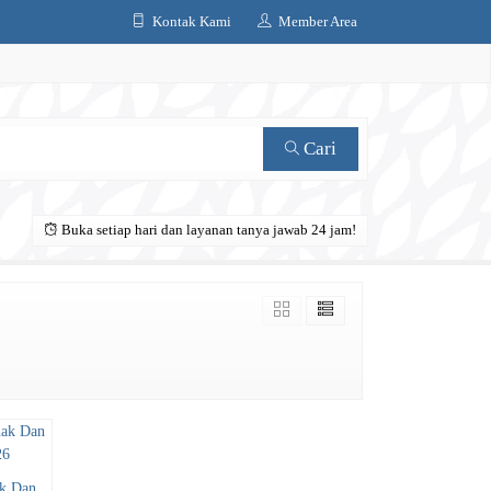
Kontak Kami
Member Area
Cari
Buka setiap hari dan layanan tanya jawab 24 jam!
ak Dan