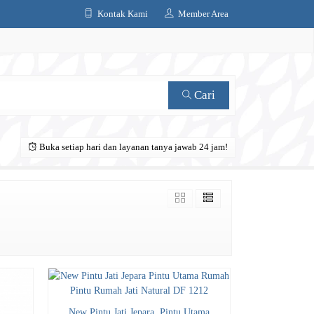
Kontak Kami
Member Area
Cari
Buka setiap hari dan layanan tanya jawab 24 jam!
New Pintu Jati Jepara, Pintu Utama