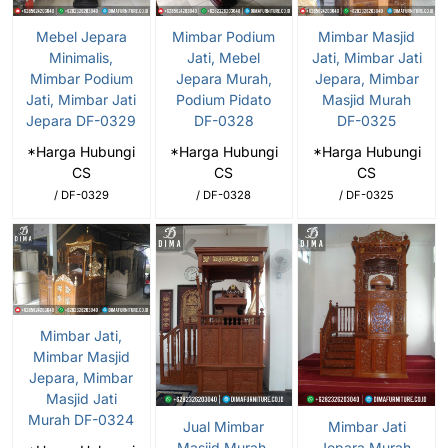
Mebel Jepara
Mimbar Podium
Mimbar Masjid
Minimalis,
Jati, Mebel
Jati, Mimbar Jati
Mimbar Podium
Jepara Murah,
Jepara, Mimbar
Jati, Mimbar Jati
Podium Pidato
Masjid Murah
Jepara DF-0329
DF-0328
DF-0325
*Harga Hubungi
*Harga Hubungi
*Harga Hubungi
CS
CS
CS
/ DF-0329
/ DF-0328
/ DF-0325
Mimbar Jati,
Mimbar Masjid
Jepara, Mimbar
Masjid Jati
Murah DF-0324
Jual Mimbar
Mimbar Jati
Masjid Murah,
Jepara Murah,