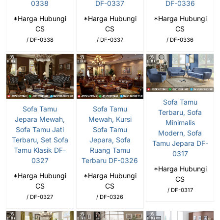
0338
DF-0337
DF-0336
*Harga Hubungi
*Harga Hubungi
*Harga Hubungi
CS
CS
CS
/ DF-0338
/ DF-0337
/ DF-0336
Sofa Tamu
Sofa Tamu
Sofa Tamu
Terbaru, Sofa
Jepara Mewah,
Mewah, Kursi
Minimalis
Sofa Tamu Jati
Sofa Tamu
Modern, Sofa
Terbaru, Set Sofa
Jepara, Sofa
Tamu Jepara DF-
Tamu Klasik DF-
Ruang Tamu
0317
0327
Terbaru DF-0326
*Harga Hubungi
*Harga Hubungi
*Harga Hubungi
CS
CS
CS
/ DF-0317
/ DF-0327
/ DF-0326