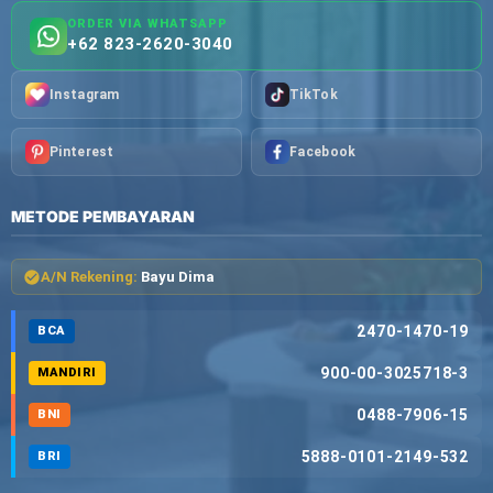
ORDER VIA WHATSAPP
+62 823-2620-3040
Instagram
TikTok
Pinterest
Facebook
METODE PEMBAYARAN
A/N Rekening:
Bayu Dima
2470-1470-19
BCA
900-00-3025718-3
MANDIRI
0488-7906-15
BNI
5888-0101-2149-532
BRI