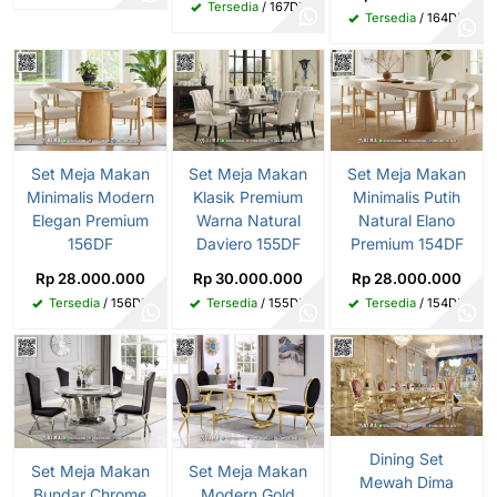
Tersedia
/ 167DF
Tersedia
/ 164DF
Set Meja Makan
Set Meja Makan
Set Meja Makan
Minimalis Modern
Klasik Premium
Minimalis Putih
Elegan Premium
Warna Natural
Natural Elano
156DF
Daviero 155DF
Premium 154DF
Rp 28.000.000
Rp 30.000.000
Rp 28.000.000
Tersedia
/ 156DF
Tersedia
/ 155DF
Tersedia
/ 154DF
Dining Set
Set Meja Makan
Set Meja Makan
Mewah Dima
Bundar Chrome
Modern Gold