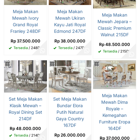
Meja Makan
Meja Makan
Meja Makan
Mewah Ivory
Mewah Ukiran
Mewah Jepara –
Grand Royal
Kayu Jati Royal
Classic Premium
Franley 248DF
Edmond 247DF
Walnut 215DF
Rp 37.500.000
Rp 38.000.000
Rp 48.500.000
Tersedia
/ 248DF
Tersedia
/ 247DF
Tersedia
/ 215DF
Meja Makan
Set Meja Makan
Set Meja Makan
Mewah Dima
Klasik Mewah –
Bundar Elora
Royale –
Royal Dining Set
Putih Natural
Kemegahan
214DF
Gaya Country
Furniture Eropa
167DF
164DF
Rp 48.000.000
Rp 26.000.000
Tersedia
/ 214DF
Rp 37.000.000