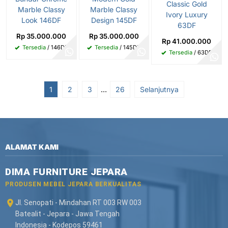
Classic Gold
Marble Classy
Marble Classy
Ivory Luxury
Look 146DF
Design 145DF
63DF
Rp 35.000.000
Rp 35.000.000
Rp 41.000.000
Tersedia
/ 146DF
Tersedia
/ 145DF
Tersedia
/ 63DF
1
2
3
…
26
Selanjutnya
ALAMAT KAMI
DIMA FURNITURE JEPARA
PRODUSEN MEBEL JEPARA BERKUALITAS
Jl. Senopati - Mindahan RT 003 RW 003
Batealit - Jepara - Jawa Tengah
Indonesia - Kodepos 59461