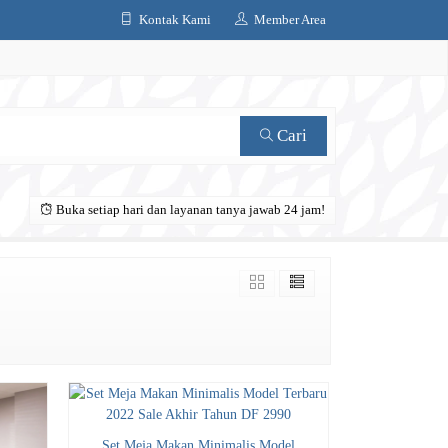
Kontak Kami
Member Area
Cari
Buka setiap hari dan layanan tanya jawab 24 jam!
Set Meja Makan Minimalis Model