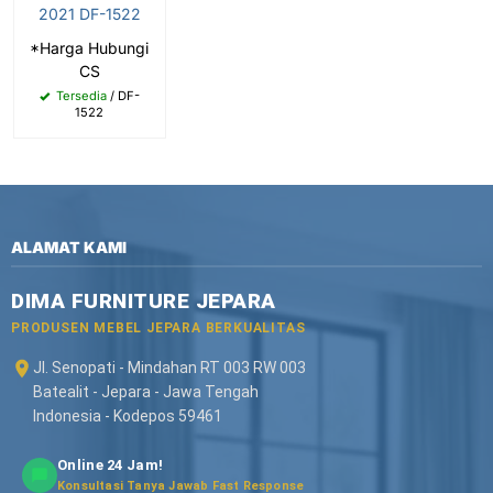
2021 DF-1522
*Harga Hubungi
CS
Tersedia
/ DF-
1522
ALAMAT KAMI
DIMA FURNITURE JEPARA
PRODUSEN MEBEL JEPARA BERKUALITAS
Jl. Senopati - Mindahan RT 003 RW 003
Batealit - Jepara - Jawa Tengah
Indonesia - Kodepos 59461
Online 24 Jam!
Konsultasi Tanya Jawab Fast Response