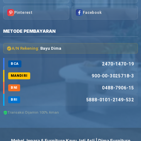
Pinterest
Facebook
METODE PEMBAYARAN
A/N Rekening:
Bayu Dima
2470-1470-19
BCA
900-00-3025718-3
MANDIRI
0488-7906-15
BNI
5888-0101-2149-532
BRI
Transaksi Dijamin 100% Aman
Mebel Jepara & Furniture Kayu Jati Asli | Dima Furniture