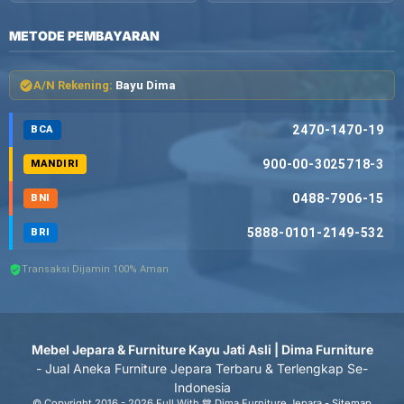
METODE PEMBAYARAN
A/N Rekening:
Bayu Dima
2470-1470-19
BCA
900-00-3025718-3
MANDIRI
0488-7906-15
BNI
5888-0101-2149-532
BRI
Transaksi Dijamin 100% Aman
Mebel Jepara & Furniture Kayu Jati Asli | Dima Furniture
- Jual Aneka Furniture Jepara Terbaru & Terlengkap Se-
Indonesia
© Copyright 2016 - 2026 Full With 💙 Dima Furniture Jepara -
Sitemap