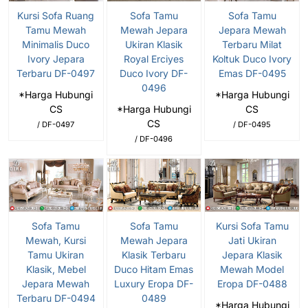
Kursi Sofa Ruang
Sofa Tamu
Sofa Tamu
Tamu Mewah
Mewah Jepara
Jepara Mewah
Minimalis Duco
Ukiran Klasik
Terbaru Milat
Ivory Jepara
Royal Erciyes
Koltuk Duco Ivory
Terbaru DF-0497
Duco Ivory DF-
Emas DF-0495
0496
*Harga Hubungi
*Harga Hubungi
CS
*Harga Hubungi
CS
CS
/ DF-0497
/ DF-0495
/ DF-0496
Sofa Tamu
Sofa Tamu
Kursi Sofa Tamu
Mewah, Kursi
Mewah Jepara
Jati Ukiran
Tamu Ukiran
Klasik Terbaru
Jepara Klasik
Klasik, Mebel
Duco Hitam Emas
Mewah Model
Jepara Mewah
Luxury Eropa DF-
Eropa DF-0488
Terbaru DF-0494
0489
*Harga Hubungi