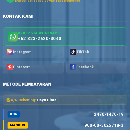
Konsultasi Tanya Jawab Fast Response
KONTAK KAMI
ORDER VIA WHATSAPP
+62 823-2620-3040
Instagram
TikTok
Pinterest
Facebook
METODE PEMBAYARAN
A/N Rekening:
Bayu Dima
2470-1470-19
BCA
900-00-3025718-3
MANDIRI