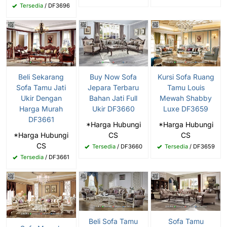
Tersedia
/ DF3696
Beli Sekarang
Buy Now Sofa
Kursi Sofa Ruang
Sofa Tamu Jati
Jepara Terbaru
Tamu Louis
Ukir Dengan
Bahan Jati Full
Mewah Shabby
Harga Murah
Ukir DF3660
Luxe DF3659
DF3661
*Harga Hubungi
*Harga Hubungi
*Harga Hubungi
CS
CS
CS
Tersedia
/ DF3660
Tersedia
/ DF3659
Tersedia
/ DF3661
Beli Sofa Tamu
Sofa Tamu