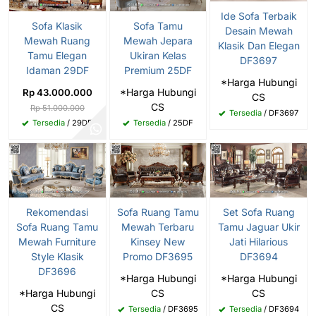
Ide Sofa Terbaik
Sofa Klasik
Sofa Tamu
Desain Mewah
Mewah Ruang
Mewah Jepara
Klasik Dan Elegan
Tamu Elegan
Ukiran Kelas
DF3697
Idaman 29DF
Premium 25DF
*Harga Hubungi
*Harga Hubungi
Rp 43.000.000
CS
CS
Rp 51.000.000
Tersedia
/ DF3697
Tersedia
/ 29DF
Tersedia
/ 25DF
Rekomendasi
Sofa Ruang Tamu
Set Sofa Ruang
Sofa Ruang Tamu
Mewah Terbaru
Tamu Jaguar Ukir
Mewah Furniture
Kinsey New
Jati Hilarious
Style Klasik
Promo DF3695
DF3694
DF3696
*Harga Hubungi
*Harga Hubungi
*Harga Hubungi
CS
CS
CS
Tersedia
/ DF3695
Tersedia
/ DF3694