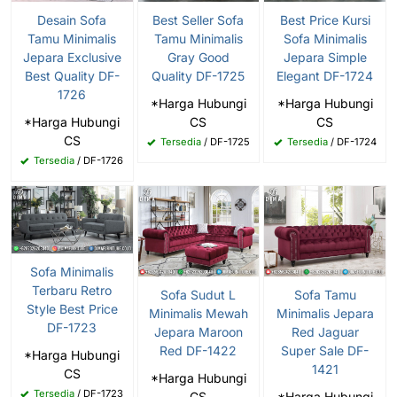
Desain Sofa
Best Seller Sofa
Best Price Kursi
Tamu Minimalis
Tamu Minimalis
Sofa Minimalis
Jepara Exclusive
Gray Good
Jepara Simple
Best Quality DF-
Quality DF-1725
Elegant DF-1724
1726
*Harga Hubungi
*Harga Hubungi
*Harga Hubungi
CS
CS
CS
Tersedia
/ DF-1725
Tersedia
/ DF-1724
Tersedia
/ DF-1726
Sofa Minimalis
Terbaru Retro
Sofa Sudut L
Sofa Tamu
Style Best Price
Minimalis Mewah
Minimalis Jepara
DF-1723
Jepara Maroon
Red Jaguar
Red DF-1422
Super Sale DF-
*Harga Hubungi
1421
CS
*Harga Hubungi
Tersedia
/ DF-1723
CS
*Harga Hubungi