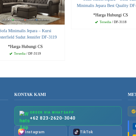
Minimalis Jepara Best Quality DF
*Harga Hubungi CS
Tersedia
/ DF-3118
Sofa Minimalis Jepara – Kursi
sterfield Sudut Jennifer DF-3119
*Harga Hubungi CS
Tersedia
/ DF-3119
KONTAK KAMI
ME
ORDER VIA WHATSAPP
+62 823-2620-3040
Instagram
TikTok