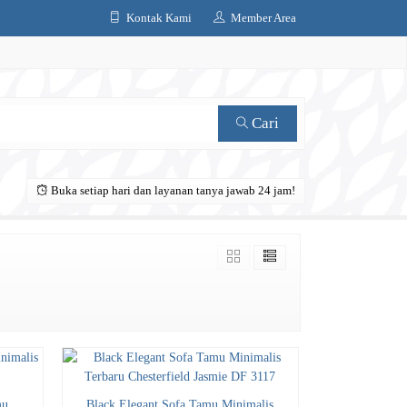
Kontak Kami
Member Area
Cari
Buka setiap hari dan layanan tanya jawab 24 jam!
mu
Black Elegant Sofa Tamu Minimalis