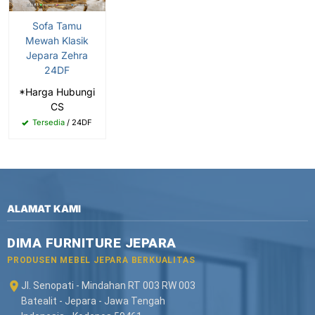
Sofa Tamu
Mewah Klasik
Jepara Zehra
24DF
*Harga Hubungi
CS
Tersedia
/ 24DF
ALAMAT KAMI
DIMA FURNITURE JEPARA
PRODUSEN MEBEL JEPARA BERKUALITAS
Jl. Senopati - Mindahan RT 003 RW 003
Batealit - Jepara - Jawa Tengah