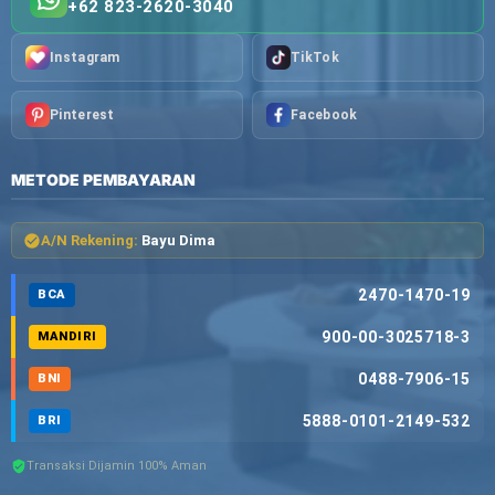
+62 823-2620-3040
Instagram
TikTok
Pinterest
Facebook
METODE PEMBAYARAN
A/N Rekening:
Bayu Dima
2470-1470-19
BCA
900-00-3025718-3
MANDIRI
0488-7906-15
BNI
5888-0101-2149-532
BRI
Transaksi Dijamin 100% Aman