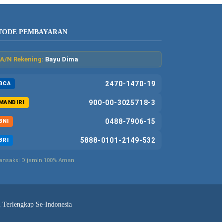
TODE PEMBAYARAN
A/N Rekening:
Bayu Dima
2470-1470-19
BCA
900-00-3025718-3
MANDIRI
0488-7906-15
BNI
5888-0101-2149-532
BRI
ansaksi Dijamin 100% Aman
& Terlengkap Se-Indonesia