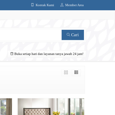
Kontak Kami
Member Area
Cari
Buka setiap hari dan layanan tanya jawab 24 jam!