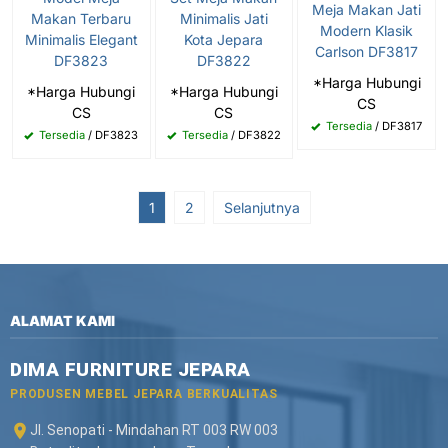
Meja Makan Jati
Makan Terbaru
Minimalis Jati
Modern Klasik
Minimalis Elegant
Kota Jepara
Carlson DF3817
DF3823
DF3822
*Harga Hubungi
*Harga Hubungi
*Harga Hubungi
CS
CS
CS
Tersedia
/ DF3817
Tersedia
/ DF3823
Tersedia
/ DF3822
1
2
Selanjutnya
ALAMAT KAMI
DIMA FURNITURE JEPARA
PRODUSEN MEBEL JEPARA BERKUALITAS
Jl. Senopati - Mindahan RT 003 RW 003