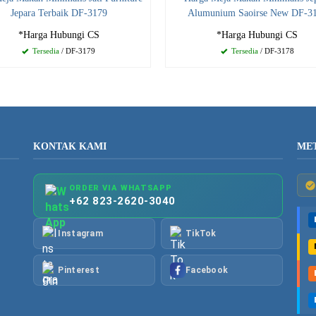
Jepara Terbaik DF-3179
Alumunium Saoirse New DF-3
*Harga Hubungi CS
*Harga Hubungi CS
Tersedia
/ DF-3179
Tersedia
/ DF-3178
KONTAK KAMI
ME
ORDER VIA WHATSAPP
+62 823-2620-3040
Instagram
TikTok
Pinterest
Facebook