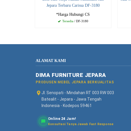
Jepara Terbaru Carissa DF-3180
*Harga Hubungi CS
Tersedia
/ DF-3180
ALAMAT KAMI
DIMA FURNITURE JEPARA
PRODUSEN MEBEL JEPARA BERKUALITAS
Jl. Senopati - Mindahan RT 003 RW 003
Batealit - Jepara - Jawa Tengah
Indonesia - Kodepos 59461
Online 24 Jam!
Konsultasi Tanya Jawab Fast Response