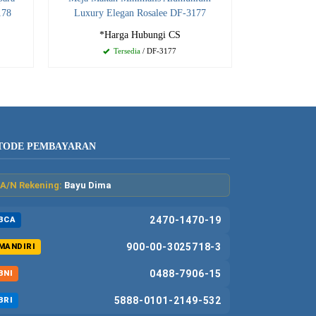
178
Luxury Elegan Rosalee DF-3177
*Harga Hubungi CS
Tersedia
/ DF-3177
TODE PEMBAYARAN
A/N Rekening:
Bayu Dima
2470-1470-19
BCA
900-00-3025718-3
MANDIRI
0488-7906-15
BNI
5888-0101-2149-532
BRI