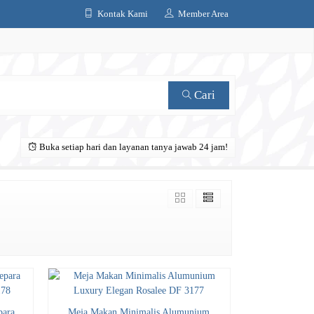
Kontak Kami
Member Area
Cari
Buka setiap hari dan layanan tanya jawab 24 jam!
para
Meja Makan Minimalis Alumunium