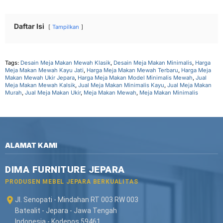
Daftar Isi
Tampilkan
Tags:
Desain Meja Makan Mewah Klasik
,
Desain Meja Makan Minimalis
,
Harga
Meja Makan Mewah Kayu Jati
,
Harga Meja Makan Mewah Terbaru
,
Harga Meja
Makan Mewah Ukir Jepara
,
Harga Meja Makan Model Minimalis Mewah
,
Jual
Meja Makan Mewah Kalsik
,
Jual Meja Makan Minimalis Kayu
,
Jual Meja Makan
Murah
,
Jual Meja Makan Ukir
,
Meja Makan Mewah
,
Meja Makan Minimalis
ALAMAT KAMI
DIMA FURNITURE JEPARA
PRODUSEN MEBEL JEPARA BERKUALITAS
Jl. Senopati - Mindahan RT 003 RW 003
Batealit - Jepara - Jawa Tengah
Indonesia - Kodepos 59461