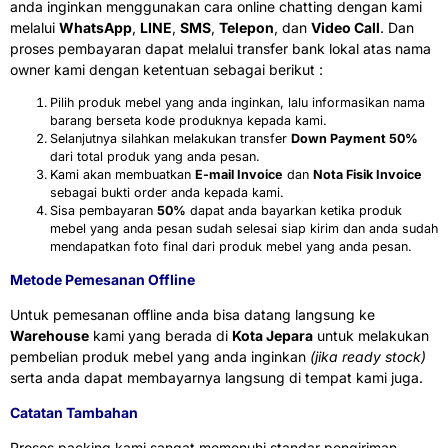
anda inginkan menggunakan cara online chatting dengan kami
melalui
WhatsApp
,
LINE
,
SMS
,
Telepon
, dan
Video Call
. Dan
proses pembayaran dapat melalui transfer bank lokal atas nama
owner kami dengan ketentuan sebagai berikut :
Pilih produk mebel yang anda inginkan, lalu informasikan nama
barang berseta kode produknya kepada kami.
Selanjutnya silahkan melakukan transfer
Down Payment 50%
dari total produk yang anda pesan.
Kami akan membuatkan
E-mail Invoice
dan
Nota Fisik Invoice
sebagai bukti order anda kepada kami.
Sisa pembayaran
50%
dapat anda bayarkan ketika produk
mebel yang anda pesan sudah selesai siap kirim dan anda sudah
mendapatkan foto final dari produk mebel yang anda pesan.
Metode Pemesanan Offline
Untuk pemesanan offline anda bisa datang langsung ke
Warehouse
kami yang berada di
Kota Jepara
untuk melakukan
pembelian produk mebel yang anda inginkan
(jika ready stock)
serta anda dapat membayarnya langsung di tempat kami juga.
Catatan Tambahan
Proses packing kami sangat memenuhi standar pengiriman,