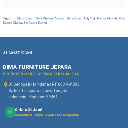
Tags:
Info Meja Kantor
,
Meja Direktur Mewah
,
Meja Kantor Jati
,
Meja Kantor Mewah
,
Meja
Kantor Ukiran
,
Set Ruang Kantor
ALAMAT KAMI
DIMA FURNITURE JEPARA
PRODUSEN MEBEL JEPARA BERKUALITAS
Jl. Senopati - Mindahan RT 003 RW 003
Batealit - Jepara - Jawa Tengah
Indonesia - Kodepos 59461
Online 24 Jam!
Konsultasi Tanya Jawab Fast Response