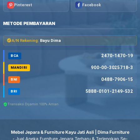
Pinterest
Facebook
METODE PEMBAYARAN
A/N Rekening:
Bayu Dima
2470-1470-19
BCA
900-00-3025718-3
MANDIRI
0488-7906-15
BNI
5888-0101-2149-532
BRI
Transaksi Dijamin 100% Aman
Mebel Jepara & Furniture Kayu Jati Asli | Dima Furniture
- Jual Aneka Furniture Jepara Terbaru & Terlengkap Se-