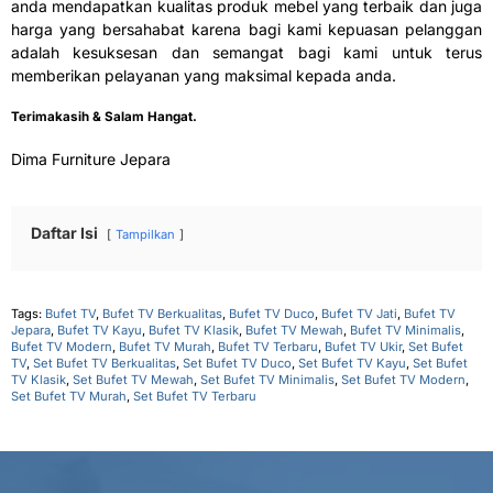
anda mendapatkan kualitas produk mebel yang terbaik dan juga
harga yang bersahabat karena bagi kami kepuasan pelanggan
adalah kesuksesan dan semangat bagi kami untuk terus
memberikan pelayanan yang maksimal kepada anda.
Terimakasih & Salam Hangat.
Dima Furniture Jepara
Daftar Isi
Tampilkan
Tags:
Bufet TV
,
Bufet TV Berkualitas
,
Bufet TV Duco
,
Bufet TV Jati
,
Bufet TV
Jepara
,
Bufet TV Kayu
,
Bufet TV Klasik
,
Bufet TV Mewah
,
Bufet TV Minimalis
,
Bufet TV Modern
,
Bufet TV Murah
,
Bufet TV Terbaru
,
Bufet TV Ukir
,
Set Bufet
TV
,
Set Bufet TV Berkualitas
,
Set Bufet TV Duco
,
Set Bufet TV Kayu
,
Set Bufet
TV Klasik
,
Set Bufet TV Mewah
,
Set Bufet TV Minimalis
,
Set Bufet TV Modern
,
Set Bufet TV Murah
,
Set Bufet TV Terbaru