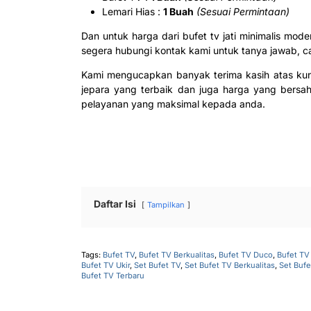
Lemari Hias :
1 Buah
(Sesuai Permintaan)
Dan untuk harga dari bufet tv jati minimalis mod
segera hubungi kontak kami untuk tanya jawab, car
Kami mengucapkan banyak terima kasih atas ku
jepara yang terbaik dan juga harga yang bers
pelayanan yang maksimal kepada anda.
Daftar Isi
Tampilkan
Tags:
Bufet TV
,
Bufet TV Berkualitas
,
Bufet TV Duco
,
Bufet TV 
Bufet TV Ukir
,
Set Bufet TV
,
Set Bufet TV Berkualitas
,
Set Buf
Bufet TV Terbaru