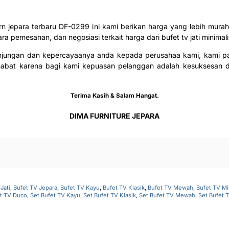
ern jepara terbaru DF-0299 ini kami berikan harga yang lebih mur
a pemesanan, dan negosiasi terkait harga dari bufet tv jati minimal
njungan dan kepercayaanya anda kepada perusahaa kami, kami pa
ahabat karena bagi kami kepuasan pelanggan adalah kesuksesan 
Terima Kasih & Salam Hangat.
DIMA FURNITURE JEPARA
Jati
,
Bufet TV Jepara
,
Bufet TV Kayu
,
Bufet TV Klasik
,
Bufet TV Mewah
,
Bufet TV Mi
et TV Duco
,
Set Bufet TV Kayu
,
Set Bufet TV Klasik
,
Set Bufet TV Mewah
,
Set Bufet 