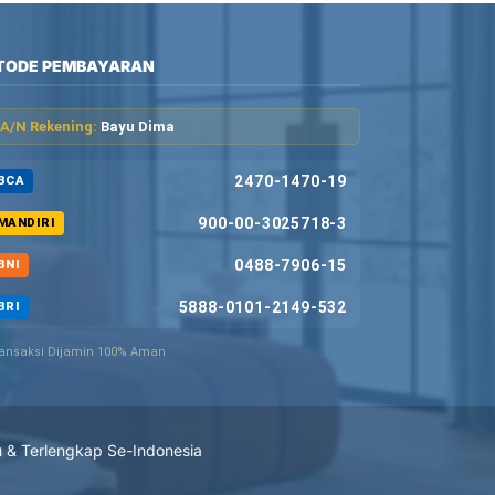
TODE PEMBAYARAN
A/N Rekening:
Bayu Dima
2470-1470-19
BCA
900-00-3025718-3
MANDIRI
0488-7906-15
BNI
5888-0101-2149-532
BRI
ansaksi Dijamin 100% Aman
u & Terlengkap Se-Indonesia