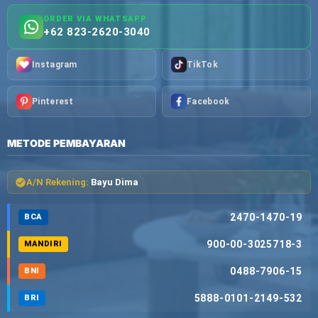
ORDER VIA WHATSAPP
+62 823-2620-3040
Instagram
TikTok
Pinterest
Facebook
METODE PEMBAYARAN
A/N Rekening:
Bayu Dima
2470-1470-19
BCA
900-00-3025718-3
MANDIRI
0488-7906-15
BNI
5888-0101-2149-532
BRI