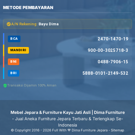
METODE PEMBAYARAN
A/N Rekening:
Bayu Dima
2470-1470-19
BCA
900-00-3025718-3
MANDIRI
0488-7906-15
BNI
5888-0101-2149-532
BRI
Transaksi Dijamin 100% Aman
Mebel Jepara & Furniture Kayu Jati Asli | Dima Furniture
- Jual Aneka Furniture Jepara Terbaru & Terlengkap Se-
Indonesia
© Copyright 2016 - 2026 Full With 💙 Dima Furniture Jepara -
Sitemap