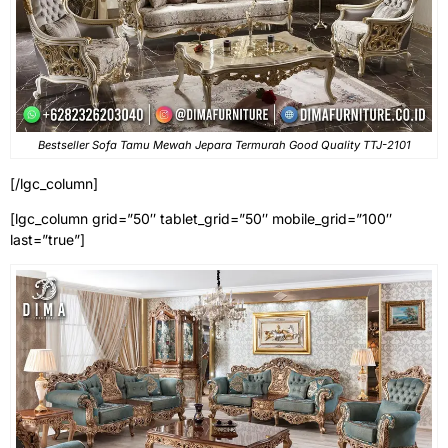
Bestseller Sofa Tamu Mewah Jepara Termurah Good Quality TTJ-2101
[/lgc_column]
[lgc_column grid=”50″ tablet_grid=”50″ mobile_grid=”100″
last=”true”]