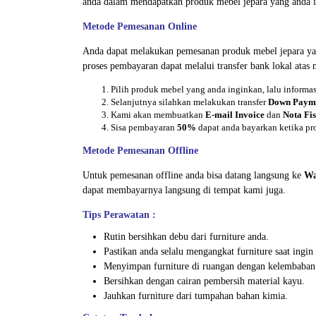
anda dalam mendapatkan produk mebel jepara yang anda i
Metode Pemesanan Online
Anda dapat melakukan pemesanan produk mebel jepara ya
proses pembayaran dapat melalui transfer bank lokal atas
Pilih produk mebel yang anda inginkan, lalu inform
Selanjutnya silahkan melakukan transfer
Down Paym
Kami akan membuatkan
E-mail Invoice
dan
Nota Fis
Sisa pembayaran
50%
dapat anda bayarkan ketika pr
Metode Pemesanan Offline
Untuk pemesanan offline anda bisa datang langsung ke
Wa
dapat membayarnya langsung di tempat kami juga.
Tips Perawatan :
Rutin bersihkan debu dari furniture anda.
Pastikan anda selalu mengangkat furniture saat ing
Menyimpan furniture di ruangan dengan kelembaban
Bersihkan dengan cairan pembersih material kayu.
Jauhkan furniture dari tumpahan bahan kimia.