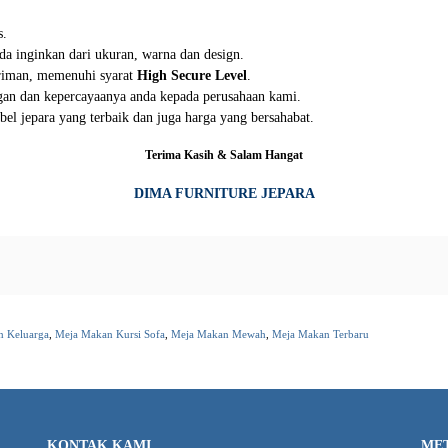
s.
da inginkan dari ukuran, warna dan design.
iriman, memenuhi syarat
High Secure Level
.
an dan kepercayaanya anda kepada perusahaan kami.
el jepara yang terbaik dan juga harga yang bersahabat.
Terima Kasih & Salam Hangat
DIMA FURNITURE JEPARA
n Keluarga
,
Meja Makan Kursi Sofa
,
Meja Makan Mewah
,
Meja Makan Terbaru
KONTAK KAMI
ME