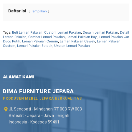
Daftar Isi
Tampilkan
Tags:
Beli Lemari Pakaian
,
Custom Lemari Pakaian
,
Desain Lemari Pakaian
,
Detail
Lemari Pakaian
,
Gambar Lemari Pakaian
,
Lemari Pakaian Bayi
,
Lemari Pakaian Cat
Duco Putih
,
Lemari Pakaian Cermin
,
Lemari Pakaian Cewek
,
Lemari Pakaian
Custom
,
Lemari Pakaian Estetik
,
Ukuran Lemari Pakaian
ALAMAT KAMI
DIMA FURNITURE JEPARA
PRODUSEN MEBEL JEPARA BERKUALITAS
Jl. Senopati - Mindahan RT 003 RW 003
Batealit - Jepara - Jawa Tengah
Indonesia - Kodepos 59461