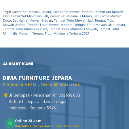
Tags:
Kamar Set Mewah Jepara
,
Kamar Set Mewah Modern
,
Kamar Set Mewah
Ukir
,
Kamar Set Minimalis Jati
,
Kamar Set Minimalis Murah
,
Set Kamar Mewah
Duco
,
Set Kamar Mewah Elegan
,
Tempat Tidur Mewah Jati
,
Tempat Tidur
Mewah Jepara
,
Tempat Tidur Mewah Modern
,
Tempat Tidur Mewah Ukir Jepara
,
Tempat Tidur Minimalis 2021
,
Tempat Tidur Minimalis Mewah
,
Tempat Tidur
Minimalis Modern
,
Tempat Tidur Minimalis Terbaru 2021
ALAMAT KAMI
DIMA FURNITURE JEPARA
PRODUSEN MEBEL JEPARA BERKUALITAS
Jl. Senopati - Mindahan RT 003 RW 003
Batealit - Jepara - Jawa Tengah
Indonesia - Kodepos 59461
Online 24 Jam!
Konsultasi Tanya Jawab Fast Response