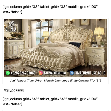
[lgc_column grid=”33″ tablet_grid=”33″ mobile_grid=”100″
last=”false”]
Jual Tempat Tidur Ukiran Mewah Glamorous White Carving TTJ-1815
[/lgc_column]
[lgc_column grid=”33″ tablet_grid=”33″ mobile_grid=”100″
last=”false”]