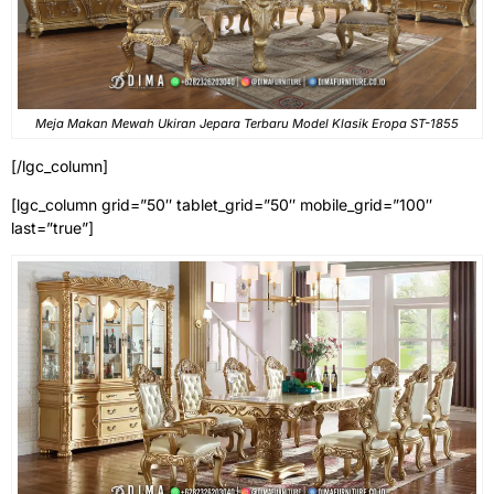
Meja Makan Mewah Ukiran Jepara Terbaru Model Klasik Eropa ST-1855
[/lgc_column]
[lgc_column grid=”50″ tablet_grid=”50″ mobile_grid=”100″
last=”true”]