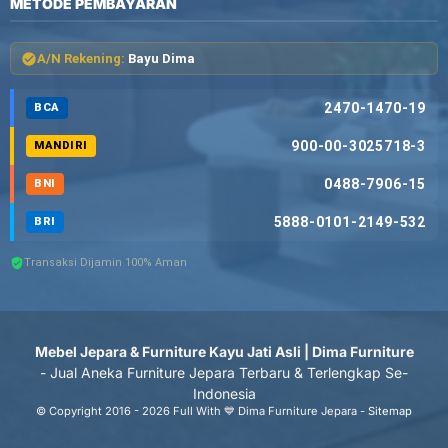
METODE PEMBAYARAN
A/N Rekening:
Bayu Dima
2470-1470-19
BCA
900-00-3025718-3
MANDIRI
0488-7906-15
BNI
5888-0101-2149-532
BRI
Transaksi Dijamin 100% Aman
Mebel Jepara & Furniture Kayu Jati Asli | Dima Furniture
- Jual Aneka Furniture Jepara Terbaru & Terlengkap Se-
Indonesia
© Copyright 2016 - 2026 Full With 💙 Dima Furniture Jepara -
Sitemap