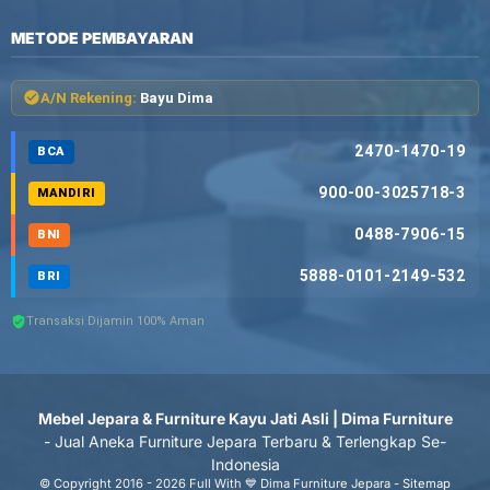
METODE PEMBAYARAN
A/N Rekening:
Bayu Dima
2470-1470-19
BCA
900-00-3025718-3
MANDIRI
0488-7906-15
BNI
5888-0101-2149-532
BRI
Transaksi Dijamin 100% Aman
Mebel Jepara & Furniture Kayu Jati Asli | Dima Furniture
- Jual Aneka Furniture Jepara Terbaru & Terlengkap Se-
Indonesia
© Copyright 2016 - 2026 Full With 💙 Dima Furniture Jepara -
Sitemap