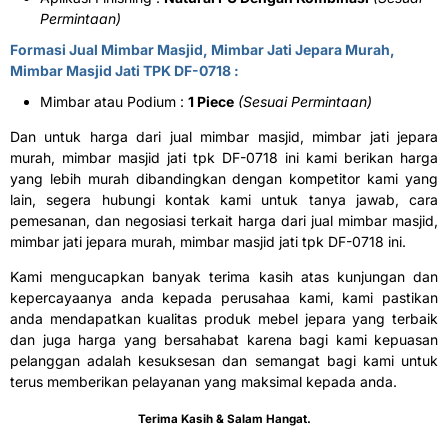
Permintaan)
Formasi Jual Mimbar Masjid, Mimbar Jati Jepara Murah,
Mimbar Masjid Jati TPK DF-0718 :
Mimbar atau Podium :
1 Piece
(Sesuai Permintaan)
Dan untuk harga dari jual mimbar masjid, mimbar jati jepara
murah, mimbar masjid jati tpk DF-0718 ini kami berikan harga
yang lebih murah dibandingkan dengan kompetitor kami yang
lain, segera hubungi kontak kami untuk tanya jawab, cara
pemesanan, dan negosiasi terkait harga dari jual mimbar masjid,
mimbar jati jepara murah, mimbar masjid jati tpk DF-0718 ini.
Kami mengucapkan banyak terima kasih atas kunjungan dan
kepercayaanya anda kepada perusahaa kami, kami pastikan
anda mendapatkan kualitas produk mebel jepara yang terbaik
dan juga harga yang bersahabat karena bagi kami kepuasan
pelanggan adalah kesuksesan dan semangat bagi kami untuk
terus memberikan pelayanan yang maksimal kepada anda.
Terima Kasih & Salam Hangat.