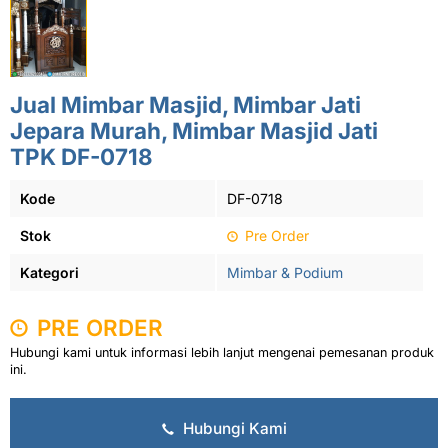
Jual Mimbar Masjid, Mimbar Jati
Jepara Murah, Mimbar Masjid Jati
TPK DF-0718
Kode
DF-0718
Stok
Pre Order
Kategori
Mimbar & Podium
PRE ORDER
Hubungi kami untuk informasi lebih lanjut mengenai pemesanan produk
ini.
Hubungi Kami