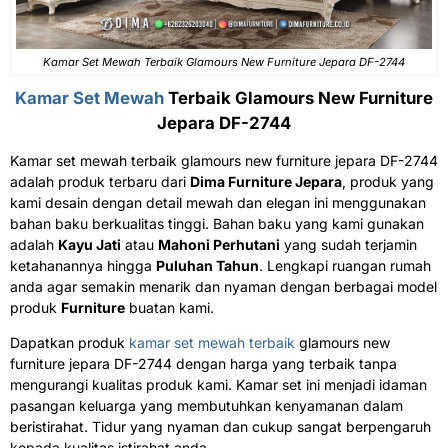
Kamar Set Mewah Terbaik Glamours New Furniture Jepara DF-2744
Kamar Set Mewah
Terbaik Glamours New Furniture
Jepara DF-2744
Kamar set mewah terbaik glamours new furniture jepara DF-2744
adalah produk terbaru dari
Dima Furniture Jepara
, produk yang
kami desain dengan detail mewah dan elegan ini menggunakan
bahan baku berkualitas tinggi. Bahan baku yang kami gunakan
adalah
Kayu Jati
atau
Mahoni Perhutani
yang sudah terjamin
ketahanannya hingga
Puluhan Tahun
. Lengkapi ruangan rumah
anda agar semakin menarik dan nyaman dengan berbagai model
produk
Furniture
buatan kami.
Dapatkan produk
kamar set mewah terbaik
glamours new
furniture jepara DF-2744 dengan harga yang terbaik tanpa
mengurangi kualitas produk kami. Kamar set ini menjadi idaman
pasangan keluarga yang membutuhkan kenyamanan dalam
beristirahat. Tidur yang nyaman dan cukup sangat berpengaruh
kepada kualitas istirahat anda.