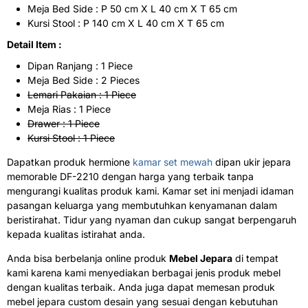
Meja Bed Side : P 50 cm X L 40 cm X T 65 cm
Kursi Stool : P 140 cm X L 40 cm X T 65 cm
Detail Item :
Dipan Ranjang : 1 Piece
Meja Bed Side : 2 Pieces
Lemari Pakaian : 1 Piece
Meja Rias : 1 Piece
Drawer : 1 Piece
Kursi Stool : 1 Piece
Dapatkan produk hermione
kamar set mewah
dipan ukir jepara
memorable DF-2210 dengan harga yang terbaik tanpa
mengurangi kualitas produk kami. Kamar set ini menjadi idaman
pasangan keluarga yang membutuhkan kenyamanan dalam
beristirahat. Tidur yang nyaman dan cukup sangat berpengaruh
kepada kualitas istirahat anda.
Anda bisa berbelanja online produk
Mebel Jepara
di tempat
kami karena kami menyediakan berbagai jenis produk mebel
dengan kualitas terbaik. Anda juga dapat memesan produk
mebel jepara custom desain yang sesuai dengan kebutuhan