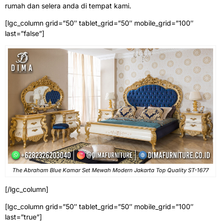
rumah dan selera anda di tempat kami.
[lgc_column grid=”50″ tablet_grid=”50″ mobile_grid=”100″
last=”false”]
The Abraham Blue Kamar Set Mewah Modern Jakarta Top Quality ST-1677
[/lgc_column]
[lgc_column grid=”50″ tablet_grid=”50″ mobile_grid=”100″
last=”true”]