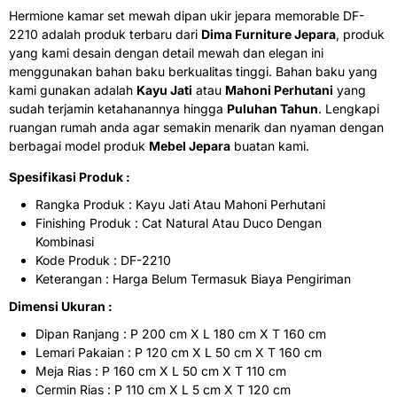
Hermione kamar set mewah dipan ukir jepara memorable DF-
2210 adalah produk terbaru dari
Dima Furniture Jepara
, produk
yang kami desain dengan detail mewah dan elegan ini
menggunakan bahan baku berkualitas tinggi. Bahan baku yang
kami gunakan adalah
Kayu Jati
atau
Mahoni Perhutani
yang
sudah terjamin ketahanannya hingga
Puluhan Tahun
. Lengkapi
ruangan rumah anda agar semakin menarik dan nyaman dengan
berbagai model produk
Mebel Jepara
buatan kami.
Spesifikasi Produk :
Rangka Produk : Kayu Jati Atau Mahoni Perhutani
Finishing Produk : Cat Natural Atau Duco Dengan
Kombinasi
Kode Produk : DF-2210
Keterangan : Harga Belum Termasuk Biaya Pengiriman
Dimensi Ukuran :
Dipan Ranjang : P 200 cm X L 180 cm X T 160 cm
Lemari Pakaian : P 120 cm X L 50 cm X T 160 cm
Meja Rias : P 160 cm X L 50 cm X T 110 cm
Cermin Rias : P 110 cm X L 5 cm X T 120 cm