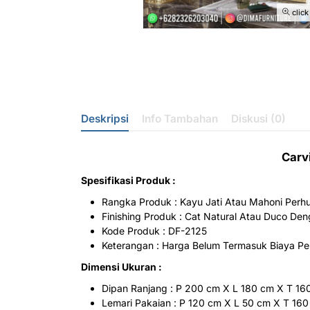
click
Deskripsi
Info Tambahan
Diskusi (0)
Carv
Spesifikasi Produk :
Rangka Produk : Kayu Jati Atau Mahoni Perhu
Finishing Produk : Cat Natural Atau Duco De
Kode Produk : DF-2125
Keterangan : Harga Belum Termasuk Biaya Pe
Dimensi Ukuran :
Dipan Ranjang : P 200 cm X L 180 cm X T 16
Lemari Pakaian : P 120 cm X L 50 cm X T 16