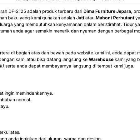
urah DF-2125
adalah produk terbaru dari
Dima Furniture Jepara
, pr
ahan baku yang kami gunakan adalah
Jati
atau
Mahoni
Perhutani
ya
keluarga yang membutuhkan kenyamanan dalam beristirahat. Tidur 
n rumah anda agar semakin menarik dan nyaman dengan berbagai mod
rtera di bagian atas dan bawah pada website kami ini, anda dapa
 dengan kami atau bisa datang langsung ke
Warehouse
kami yang b
ck)
serta anda dapat membayarnya langsung di tempat kami juga.
aat ingin memindahkannya.
mbaban normal.
kayu.
kuliatas.
ang anda inginkan dari ukuran, warna dan design.