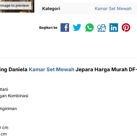
 image to preview
Kategori
Kamar Set Mewah
Bagikan ke
ing Daniela
Kamar Set Mewah
Jepara Harga Murah DF
tani
ngan Kombinasi
ngiriman
0 cm
0 cm