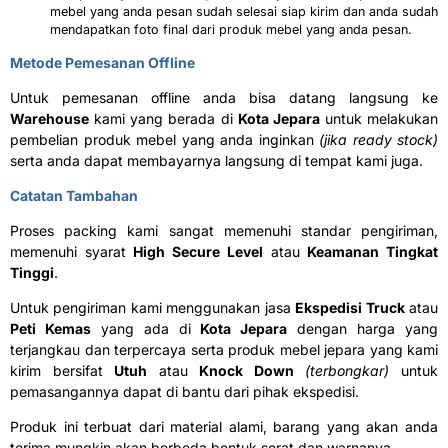
mebel yang anda pesan sudah selesai siap kirim dan anda sudah
mendapatkan foto final dari produk mebel yang anda pesan.
Metode Pemesanan Offline
Untuk pemesanan offline anda bisa datang langsung ke
Warehouse
kami yang berada di
Kota Jepara
untuk melakukan
pembelian produk mebel yang anda inginkan
(jika ready stock)
serta anda dapat membayarnya langsung di tempat kami juga.
Catatan Tambahan
Proses packing kami sangat memenuhi standar pengiriman,
memenuhi syarat
High Secure Level
atau
Keamanan Tingkat
Tinggi
.
Untuk pengiriman kami menggunakan jasa
Ekspedisi Truck
atau
Peti Kemas
yang ada di
Kota Jepara
dengan harga yang
terjangkau dan terpercaya serta produk mebel jepara yang kami
kirim bersifat
Utuh
atau
Knock Down
(terbongkar)
untuk
pemasangannya dapat di bantu dari pihak ekspedisi.
Produk ini terbuat dari material alami, barang yang akan anda
terima mungkin akan berbeda bentuk serat dan warnanya.