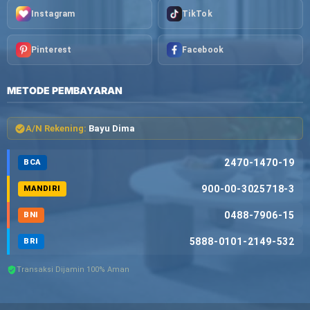
Instagram
TikTok
Pinterest
Facebook
METODE PEMBAYARAN
A/N Rekening:
Bayu Dima
2470-1470-19
BCA
900-00-3025718-3
MANDIRI
0488-7906-15
BNI
5888-0101-2149-532
BRI
Transaksi Dijamin 100% Aman