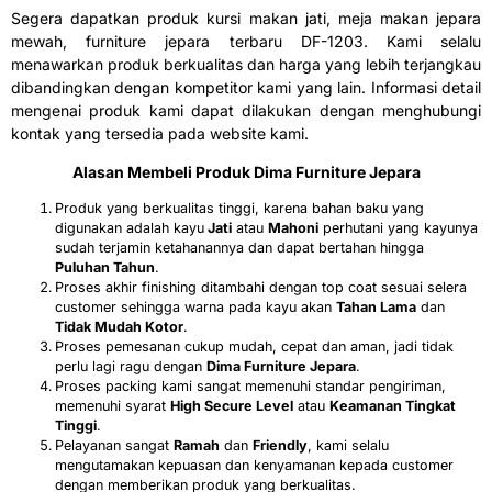
Segera dapatkan produk kursi makan jati, meja makan jepara
mewah, furniture jepara terbaru DF-1203. Kami selalu
menawarkan produk berkualitas dan harga yang lebih terjangkau
dibandingkan dengan kompetitor kami yang lain. Informasi detail
mengenai produk kami dapat dilakukan dengan menghubungi
kontak yang tersedia pada website kami.
Alasan Membeli Produk Dima Furniture Jepara
Produk yang berkualitas tinggi, karena bahan baku yang
digunakan adalah kayu
Jati
atau
Mahoni
perhutani yang kayunya
sudah terjamin ketahanannya dan dapat bertahan hingga
Puluhan Tahun
.
Proses akhir finishing ditambahi dengan top coat sesuai selera
customer sehingga warna pada kayu akan
Tahan Lama
dan
Tidak Mudah Kotor
.
Proses pemesanan cukup mudah, cepat dan aman, jadi tidak
perlu lagi ragu dengan
Dima Furniture Jepara
.
Proses packing kami sangat memenuhi standar pengiriman,
memenuhi syarat
H
igh Secure Level
atau
K
eamanan Tingkat
Tinggi
.
Pelayanan sangat
R
amah
dan
F
riendly
, kami selalu
mengutamakan kepuasan dan kenyamanan kepada customer
dengan memberikan produk yang berkualitas.