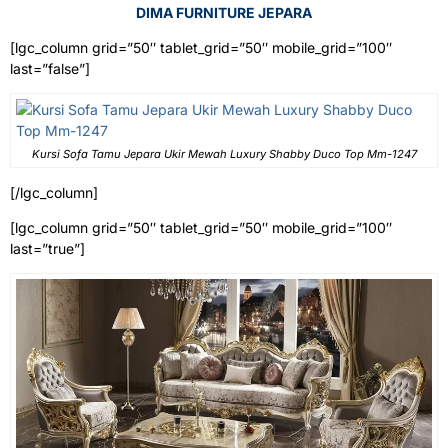
DIMA FURNITURE JEPARA
[lgc_column grid=”50″ tablet_grid=”50″ mobile_grid=”100″
last=”false”]
Kursi Sofa Tamu Jepara Ukir Mewah Luxury Shabby Duco Top Mm-1247
[/lgc_column]
[lgc_column grid=”50″ tablet_grid=”50″ mobile_grid=”100″
last=”true”]