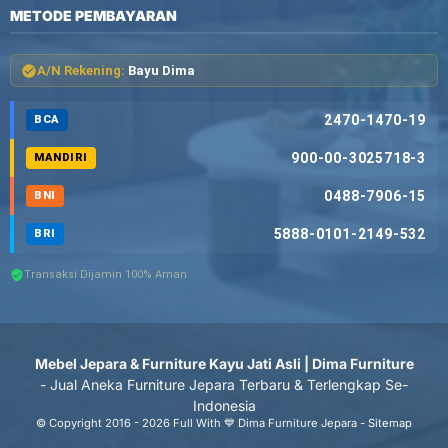
METODE PEMBAYARAN
A/N Rekening:
Bayu Dima
2470-1470-19
BCA
900-00-3025718-3
MANDIRI
0488-7906-15
BNI
5888-0101-2149-532
BRI
Transaksi Dijamin 100% Aman
Mebel Jepara & Furniture Kayu Jati Asli | Dima Furniture
- Jual Aneka Furniture Jepara Terbaru & Terlengkap Se-
Indonesia
© Copyright 2016 - 2026 Full With 💙 Dima Furniture Jepara -
Sitemap