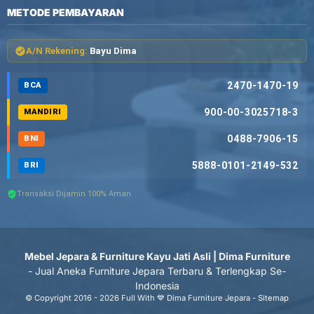
METODE PEMBAYARAN
A/N Rekening:
Bayu Dima
2470-1470-19
BCA
900-00-3025718-3
MANDIRI
0488-7906-15
BNI
5888-0101-2149-532
BRI
Transaksi Dijamin 100% Aman
Mebel Jepara & Furniture Kayu Jati Asli | Dima Furniture
- Jual Aneka Furniture Jepara Terbaru & Terlengkap Se-
Indonesia
© Copyright 2016 - 2026 Full With 💙 Dima Furniture Jepara -
Sitemap