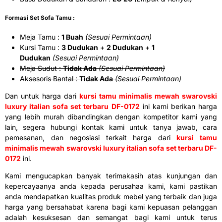
Formasi Set Sofa Tamu :
Meja Tamu :
1 Buah
(Sesuai Permintaan)
Kursi Tamu :
3 Dudukan
+
2 Dudukan
+
1
Dudukan
(Sesuai Permintaan)
Meja Sudut :
Tidak Ada
(Sesuai Permintaan)
Aksesoris Bantal :
Tidak Ada
(Sesuai Permintaan)
Dan untuk harga dari
kursi tamu minimalis mewah swarovski
luxury italian sofa set terbaru DF-0172
ini kami berikan harga
yang lebih murah dibandingkan dengan kompetitor kami yang
lain, segera hubungi kontak kami untuk tanya jawab, cara
pemesanan, dan negosiasi terkait harga dari
kursi tamu
minimalis mewah swarovski luxury italian sofa set terbaru DF-
0172
ini.
Kami mengucapkan banyak terimakasih atas kunjungan dan
kepercayaanya anda kepada perusahaa kami, kami pastikan
anda mendapatkan kualitas produk mebel yang terbaik dan juga
harga yang bersahabat karena bagi kami kepuasan pelanggan
adalah kesuksesan dan semangat bagi kami untuk terus