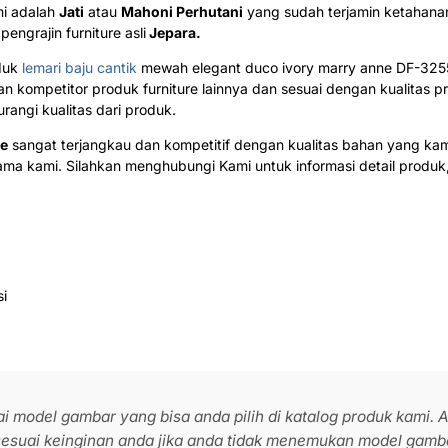
mi adalah
Jati
atau
Mahoni Perhutani
yang sudah terjamin ketahan
engrajin furniture asli
Jepara.
duk
lemari baju cantik
mewah elegant duco ivory marry anne DF-325
gan kompetitor produk furniture lainnya dan sesuai dengan kualita
angi kualitas dari produk.
re
sangat terjangkau dan kompetitif dengan kualitas bahan yang kam
ma kami. Silahkan menghubungi Kami untuk informasi detail produ
si
 model gambar yang bisa anda pilih di katalog produk kami.
esuai keinginan anda jika anda tidak menemukan model gamb