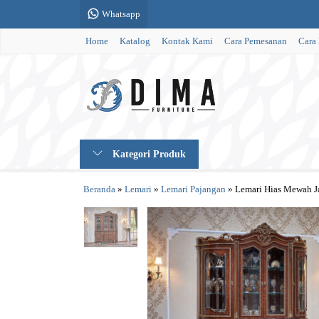
Whatsapp
Home
Katalog
Kontak Kami
Cara Pemesanan
Cara
Kategori Produk
Beranda
»
Lemari
»
Lemari Pajangan
»
Lemari Hias Mewah Ja