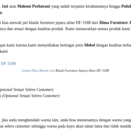
h
Jati
atau
Mahoni Perhutani
yang sudah terjamin ketahanannya hingga
Pulu
a.
hias mewah jati klasik furniture jepara aline DF-3188 dari
Dima Furniture 
innya dan sesuai dengan kualitas produk. Kami menawarkan semua produk kami 
empat kami karena kami menyediakan berbagai jenis
Mebel
dengan kualitas terb
 kami.
Lemari Hias Mewah Jati
Klasik Furniture Jepara Aline DF-3188
psional Sesuai Selera Customer)
si
(Opsional Sesuai Selera Customer)
api, jika anda menghendaki warna lain, anda bisa memesannya dengan warna yang
suai selera customer sehingga warna pada kayu akan tahan lama dan tidak mudah