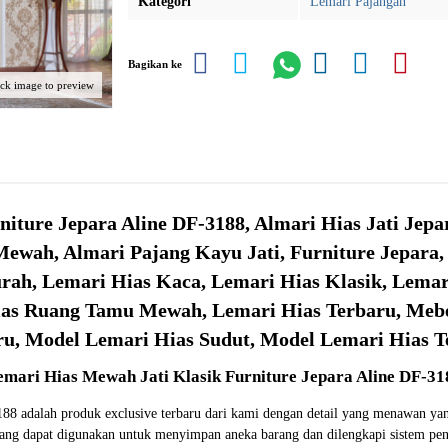
Kategori
Lemari Pajangan
Bagikan ke
ick image to preview
niture Jepara Aline DF-3188, Almari Hias Jati Jep
Mewah, Almari Pajang Kayu Jati, Furniture Jepara
urah, Lemari Hias Kaca, Lemari Hias Klasik, Lema
as Ruang Tamu Mewah, Lemari Hias Terbaru, Mebe
ru, Model Lemari Hias Sudut, Model Lemari Hias T
emari Hias Mewah Jati Klasik Furniture Jepara Aline DF-31
-3188 adalah produk exclusive terbaru dari kami dengan detail yang menawan y
 yang dapat digunakan untuk menyimpan aneka barang dan dilengkapi sistem pen