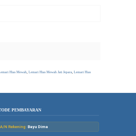
Lemari Hias Mewah
,
Lemari Hias Mewah Jati Jepara
,
Lemari Hias
TODE PEMBAYARAN
A/N Rekening:
Bayu Dima