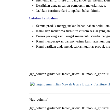
Menyimpan furniture di ruangan dengan kelembaban
Bersihkan dengan cairan pembersih material kayu.
Jauhkan furniture dari tumpahan bahan kimia.
Catatan Tambahan :
Semua produk menggunakan bahan-bahan berkuliata
Kami siap menerima furniture custom sesuai yang an
Proses packing kami sangat memenuhi standar peng
Kami mengucapkan banyak terima kasih atas kunjung
Kami pastikan anda mendapatkan kualitas produk meb
[lgc_column grid=”50″ tablet_grid=”50″ mobile_grid=”100
[/lgc_column]
[lgc_column grid=”50″ tablet_grid=”50″ mobile_grid=”100