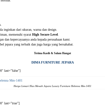
 normal.
s.
da inginkan dari ukuran, warna dan design.
iriman, memenuhi syarat
High Secure Level
.
an dan kepercayaanya anda kepada perusahaan kami.
el jepara yang terbaik dan juga harga yang bersahabat.
Terima Kasih & Salam Hangat
DIMA FURNITURE JEPARA
″ last=”false”]
Harga Lemari Hias Mewah Jepara Luxury Furniture Helenna Mm-1401
″ last=”true”]