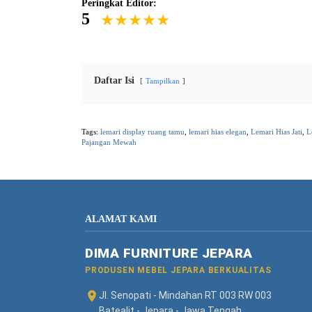
Peringkat Editor:
5
Daftar Isi
Tampilkan
Tags:
lemari display ruang tamu
,
lemari hias elegan
,
Lemari Hias Jati
,
L
Pajangan Mewah
ALAMAT KAMI
DIMA FURNITURE JEPARA
PRODUSEN MEBEL JEPARA BERKUALITAS
Jl. Senopati - Mindahan RT 003 RW 003
Batealit - Jepara - Jawa Tengah