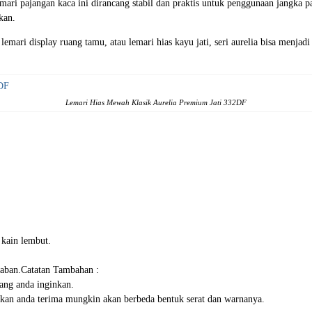
. Lemari pajangan kaca ini dirancang stabil dan praktis untuk penggunaan jang
kan.
emari display ruang tamu, atau lemari hias kayu jati, seri aurelia bisa menjad
Lemari Hias Mewah Klasik Aurelia Premium Jati 332DF
 kain lembut.
baban.Catatan Tambahan :
ang anda inginkan.
 akan anda terima mungkin akan berbeda bentuk serat dan warnanya.