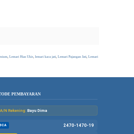
emium
,
Lemari Hias Ukir
,
lemari kaca jati
,
Lemari Pajangan Jati
,
Lemari
TODE PEMBAYARAN
A/N Rekening:
Bayu Dima
2470-1470-19
BCA