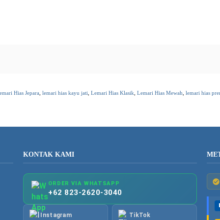
emari Hias Jepara
,
lemari hias kayu jati
,
Lemari Hias Klasik
,
Lemari Hias Mewah
,
lemari hias pr
KONTAK KAMI
ME
ORDER VIA WHATSAPP
+62 823-2620-3040
Instagram
TikTok