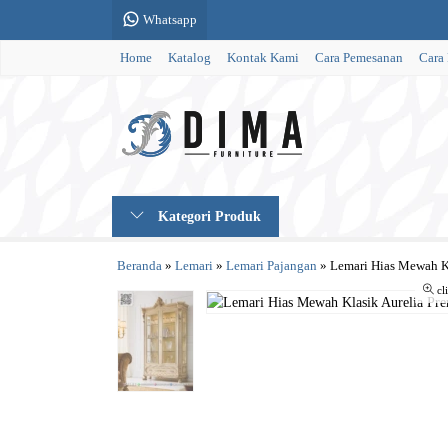
Whatsapp
Home
Katalog
Kontak Kami
Cara Pemesanan
Cara
Kategori Produk
Beranda
»
Lemari
»
Lemari Pajangan
»
Lemari Hias Mewah K
cl