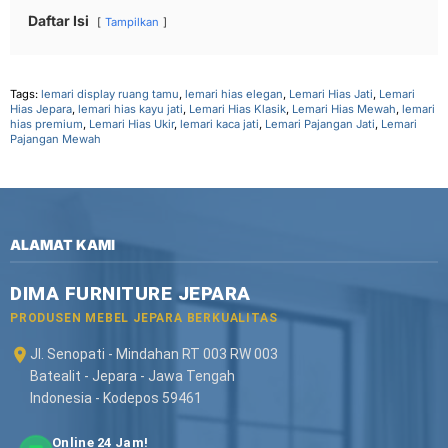
Daftar Isi
Tampilkan
Tags:
lemari display ruang tamu
,
lemari hias elegan
,
Lemari Hias Jati
,
Lemari
Hias Jepara
,
lemari hias kayu jati
,
Lemari Hias Klasik
,
Lemari Hias Mewah
,
lemari
hias premium
,
Lemari Hias Ukir
,
lemari kaca jati
,
Lemari Pajangan Jati
,
Lemari
Pajangan Mewah
ALAMAT KAMI
DIMA FURNITURE JEPARA
PRODUSEN MEBEL JEPARA BERKUALITAS
Jl. Senopati - Mindahan RT 003 RW 003
Batealit - Jepara - Jawa Tengah
Indonesia - Kodepos 59461
Online 24 Jam!