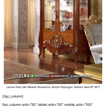
Lemari Hias Ukir Mewah Roseanne, Almari Pajangan Terbaru New BT-1617
[/lgc_column]
[lgc_column grid=”50″ tablet_grid=”50″ mobile_grid=”100″