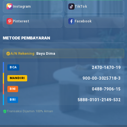
Instagram
TikTok
Pinterest
Facebook
METODE PEMBAYARAN
A/N Rekening:
Bayu Dima
2470-1470-19
BCA
900-00-3025718-3
MANDIRI
0488-7906-15
BNI
5888-0101-2149-532
BRI
Transaksi Dijamin 100% Aman