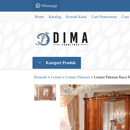
Whatsapp
Home
Katalog
Kontak Kami
Cara Pemesanan
Cara
Kategori Produk
Beranda
»
Lemari
»
Lemari Pakaian
»
Lemari Pakaian Kaca M