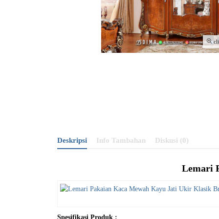
cl
Deskripsi
Info Tambahan
Diskusi (0)
Lemari 
Spesifikasi Produk :