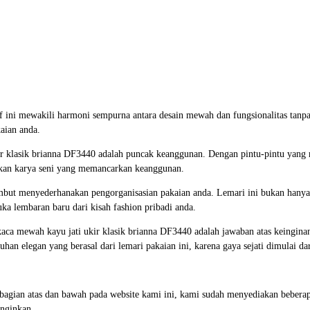
if ini mewakili harmoni sempurna antara desain mewah dan fungsionalitas ta
aian anda.
kir klasik brianna DF3440 adalah puncak keanggunan. Dengan pintu-pintu yang
kan karya seni yang memancarkan keanggunan.
embut menyederhanakan pengorganisasian pakaian anda. Lemari ini bukan hanya 
a lembaran baru dari kisah fashion pribadi anda.
kaca
mewah kayu jati ukir klasik brianna DF3440 adalah jawaban atas keinginan
tuhan elegan yang berasal dari lemari pakaian ini, karena gaya sejati dimulai 
i bagian atas dan bawah pada website kami ini, kami sudah menyediakan beb
nginkan.