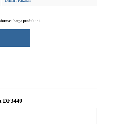
Lemari Pakaian
ormasi harga produk ini.
a DF3440