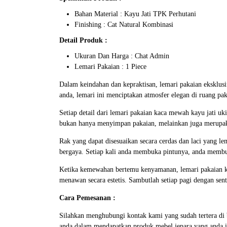
Bahan Material : Kayu Jati TPK Perhutani
Finishing : Cat Natural Kombinasi
Detail Produk :
Ukuran Dan Harga : Chat Admin
Lemari Pakaian : 1 Piece
Dalam keindahan dan kepraktisan, lemari pakaian eksklus
anda, lemari ini menciptakan atmosfer elegan di ruang pak
Setiap detail dari lemari pakaian kaca mewah kayu jati u
bukan hanya menyimpan pakaian, melainkan juga merupa
Rak yang dapat disesuaikan secara cerdas dan laci yang l
bergaya. Setiap kali anda membuka pintunya, anda membuk
Ketika kemewahan bertemu kenyamanan,
lemari pakaian 
menawan secara estetis. Sambutlah setiap pagi dengan sen
Cara Pemesanan :
Silahkan menghubungi kontak kami yang sudah tertera d
anda dalam mendapatkan produk mebel jepara yang anda i