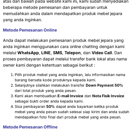
atas dan bawah pada website kami ini, kami sudah menyediakan
beberapa metode pemesanan dan pembayaran untuk
memudahkan anda dalam mendapatkan produk mebel jepara
yang anda inginkan.
Metode Pemesanan Online
Anda dapat melakukan pemesanan produk mebel jepara yang
anda inginkan menggunakan cara online chatting dengan kami
melalui
WhatsApp
,
LINE
,
SMS
,
Telepon
, dan
Video Call
. Dan
proses pembayaran dapat melalui transfer bank lokal atas nama
owner kami dengan ketentuan sebagai berikut :
Pilih produk mebel yang anda inginkan, lalu informasikan nama
barang berseta kode produknya kepada kami.
Selanjutnya silahkan melakukan transfer
Down Payment 50%
dari total produk yang anda pesan.
Kami akan membuatkan
E-mail Invoice
dan
Nota Fisik Invoice
sebagai bukti order anda kepada kami.
Sisa pembayaran
50%
dapat anda bayarkan ketika produk
mebel yang anda pesan sudah selesai siap kirim dan anda sudah
mendapatkan foto final dari produk mebel yang anda pesan.
Metode Pemesanan Offline