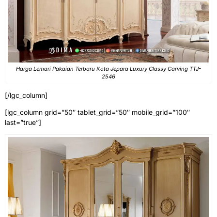
Harga Lemari Pakaian Terbaru Kota Jepara Luxury Classy Carving TTJ-
2546
[/lgc_column]
[lgc_column grid=”50″ tablet_grid=”50″ mobile_grid=”100″
last=”true”]