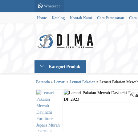
Whatsapp
Home
Katalog
Kontak Kami
Cara Pemesanan
Cara
Kategori Produk
Beranda
»
Lemari
»
Lemari Pakaian
»
Lemari Pakaian Mewah
cl