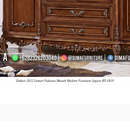
Diskon 2022 Lemari Pakaian Mewah Modern Furniture Jepara BT-1819